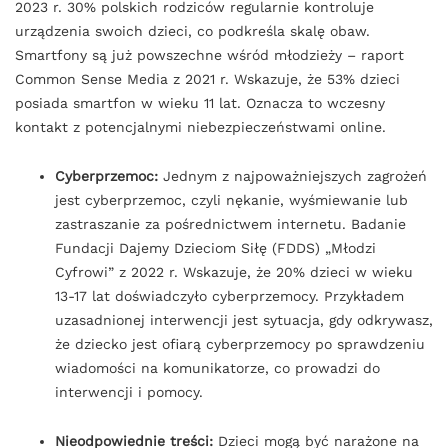
2023 r. 30% polskich rodziców regularnie kontroluje
urządzenia swoich dzieci, co podkreśla skalę obaw.
Smartfony są już powszechne wśród młodzieży – raport
Common Sense Media z 2021 r. Wskazuje, że 53% dzieci
posiada smartfon w wieku 11 lat. Oznacza to wczesny
kontakt z potencjalnymi niebezpieczeństwami online.
Cyberprzemoc:
Jednym z najpoważniejszych zagrożeń
jest cyberprzemoc, czyli nękanie, wyśmiewanie lub
zastraszanie za pośrednictwem internetu. Badanie
Fundacji Dajemy Dzieciom Siłę (FDDS) „Młodzi
Cyfrowi” z 2022 r. Wskazuje, że 20% dzieci w wieku
13-17 lat doświadczyło cyberprzemocy. Przykładem
uzasadnionej interwencji jest sytuacja, gdy odkrywasz,
że dziecko jest ofiarą cyberprzemocy po sprawdzeniu
wiadomości na komunikatorze, co prowadzi do
interwencji i pomocy.
Nieodpowiednie treści:
Dzieci mogą być narażone na