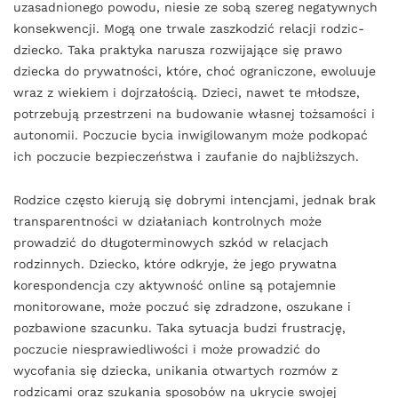
uzasadnionego powodu, niesie ze sobą szereg negatywnych
konsekwencji. Mogą one trwale zaszkodzić relacji rodzic-
dziecko. Taka praktyka narusza rozwijające się prawo
dziecka do prywatności, które, choć ograniczone, ewoluuje
wraz z wiekiem i dojrzałością. Dzieci, nawet te młodsze,
potrzebują przestrzeni na budowanie własnej tożsamości i
autonomii. Poczucie bycia inwigilowanym może podkopać
ich poczucie bezpieczeństwa i zaufanie do najbliższych.
Rodzice często kierują się dobrymi intencjami, jednak brak
transparentności w działaniach kontrolnych może
prowadzić do długoterminowych szkód w relacjach
rodzinnych. Dziecko, które odkryje, że jego prywatna
korespondencja czy aktywność online są potajemnie
monitorowane, może poczuć się zdradzone, oszukane i
pozbawione szacunku. Taka sytuacja budzi frustrację,
poczucie niesprawiedliwości i może prowadzić do
wycofania się dziecka, unikania otwartych rozmów z
rodzicami oraz szukania sposobów na ukrycie swojej