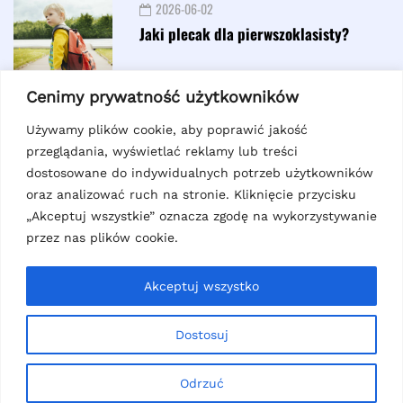
2026-06-02
Jaki plecak dla pierwszoklasisty?
Cenimy prywatność użytkowników
2026-06-10
Jak napisać potwierdzenie
Używamy plików cookie, aby poprawić jakość
przybycia na urodziny?
przeglądania, wyświetlać reklamy lub treści
dostosowane do indywidualnych potrzeb użytkowników
oraz analizować ruch na stronie. Kliknięcie przycisku
Najnowsze
„Akceptuj wszystkie” oznacza zgodę na wykorzystywanie
przez nas plików cookie.
Jak napisać potwierdzenie przybycia na urodziny?
Akceptuj wszystko
2026-06-10
Dostosuj
Jak wybrać idealne buty z białą podeszwą? Dlaczego
przydają się na zajęciach WF?
Odrzuć
2026-06-09